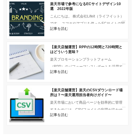
楽天市場で参考になるECサイトデザイン10
選 2022年版
こんにちは。 株式会社Lifeit（ライフイット）
です。 スマホやアプリを使ったECサイトの閲
記事を読む
覧・購入が一般的になったことで、Web
【楽天店舗運営】RPPの12時間と720時間と
はどういう意味？
楽天プロモーションプラットフォーム
（RPP）のパフォーマンスレポートを活用す
記事を読む
ることで、広告の効果を詳細に分析すること
が可能です。その中でも特
【楽天店舗運営】楽天のCSVダウンロード場
所は？〜楽天運用担当者向けガイド〜
楽天市場において商品ページを効率的に管理
するためには、CSVファイルの利用が欠かせ
記事を読む
ません。この記事では、楽天のCSVダウンロ
ード場所とその活