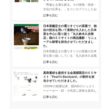
「秀逸なる酒を創る。その情熱・技術・
文化の伝承を。」をコンセプトにしたお
酒の専門通販サイト「逸酒創伝（いっし
記事を読む
ゅそうでん）」様の自社サイト（s
日本茶鑑定士の選りすぐりの茶葉で、独
自の技法を用いて茶師が火入れした日本
茶を中心に取り扱う「丸久鈴木久吉商
店」様のＥＣサイトの商品撮影・リニュ
ーアル移管を担当させていただきまし
た。
日本茶鑑定士の選りすぐりの茶葉の日本
茶を取り扱いしている「丸久鈴木久吉商
店」様の運営する「自社販売サイト」の
記事を読む
リニューアル移管構築を担当させて
真珠素材を提供する会員様限定のＥＣサ
イト「Pearl’s Backyard」の制作を担
当させていただきました。
1959年の創業以来、国内外のジュエリ
ーメーカー・卸・小売店に真珠を提供し
てきた宝飾素材専門商社『東京真珠株式
記事を読む
会社』が運営する、真珠素材を提