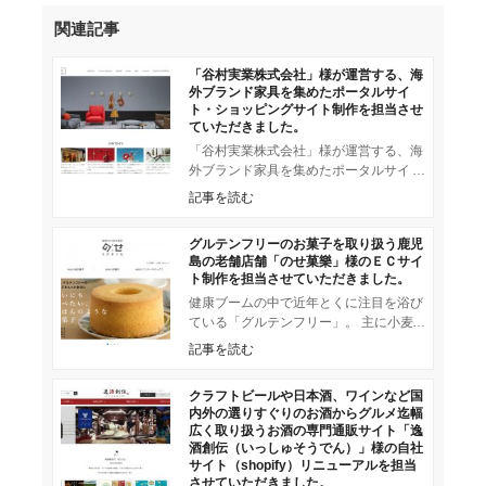
関連記事
「谷村実業株式会社」様が運営する、海
外ブランド家具を集めたポータルサイ
ト・ショッピングサイト制作を担当させ
ていただきました。
「谷村実業株式会社」様が運営する、海
外ブランド家具を集めたポータルサイ
ト・ショッピングサイト制作を担当させ
記事を読む
ていただきました。 サイト名
グルテンフリーのお菓子を取り扱う鹿児
島の老舗店舗「のせ菓樂」様のＥＣサイ
ト制作を担当させていただきました。
健康ブームの中で近年とくに注目を浴び
ている「グルテンフリー」。 主に小麦
粉に含まれるタンパク質の一種のグルテ
記事を読む
ンを含まないことを意味する
クラフトビールや日本酒、ワインなど国
内外の選りすぐりのお酒からグルメ迄幅
広く取り扱うお酒の専門通販サイト「逸
酒創伝（いっしゅそうでん）」様の自社
サイト（shopify）リニューアルを担当
させていただきました。