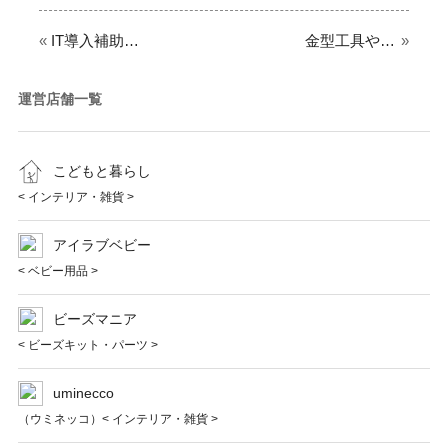
«
IT導入補助金制度の支援事業者に認定されました。
金型工具や輸入工具、成形機器、部品等の商品を取り扱う「株式会社ダイワキコー」様のＥＣサイトのリニューアル・新規出店構築を担当させていただきました。
»
運営店舗一覧
こどもと暮らし
< インテリア・雑貨 >
アイラブベビー
< ベビー用品 >
ビーズマニア
< ビーズキット・パーツ >
uminecco
（ウミネッコ）< インテリア・雑貨 >