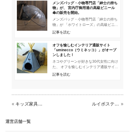
メンズバッグ・小物専門店「紳士の持ち
物」が、 宮内庁御用達の高級ビニール
傘の販売を開始。
メンズバッグ・小物専門店「紳士の持ち
物」が 「ホワイトローズ」の高級ビニ
ール傘の販売を開始しました。 世界で
記事を読む
初めてビニール傘を開発し
オフを愉しむインテリア通販サイト
「uminecco（ウミネッコ）」がオープ
ンしました！
ネコやグリーンが好きな30代女性に向け
た、 オフを愉しむインテリア通販サイ
ト「uminecco（ウミネッコ）」がオー
記事を読む
プンしました！
«
キッズ家具・雑貨の通販サイト「こどもと暮らし」が、伊勢丹浦和店にてオリジナルランドセルの展示・予約販売を期間限定で開催。
ルイボスティーを中心にヘルシーアイテムを取り揃える 「natu&robe(ナチュアンドローブ)」がサプリメント「プラセンタ乳酸菌プラス」を新発売
»
運営店舗一覧