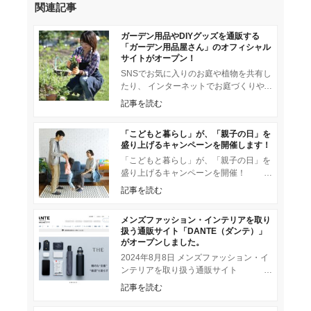
関連記事
ガーデン用品やDIYグッズを通販する
「ガーデン用品屋さん」のオフィシャル
サイトがオープン！
SNSでお気に入りのお庭や植物を共有し
たり、 インターネットでお庭づくりや
植物の育て方のお悩みを解決したり、
記事を読む
ますます盛り上がりを見せる
「こどもと暮らし」が、「親子の日」を
盛り上げるキャンペーンを開催します！
「こどもと暮らし」が、「親子の日」を
盛り上げるキャンペーンを開催！
Instagramで「#こどくら親子の日」のハ
記事を読む
ッシュタグで 「親子の
メンズファッション・インテリアを取り
扱う通販サイト「DANTE（ダンテ）」
がオープンしました。
2024年8月8日 メンズファッション・イ
ンテリアを取り扱う通販サイト
「DANTE（ダンテ）」がオープンしま
記事を読む
した。 DANTE（ダン