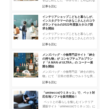
をはじめとした「手作り市」と呼ばれる
イベントが全国で開催され、年々盛り上
記事を読む
がりをみせるハンドメイド市場。そ
インテリアショップこどもと暮らしが、
インスタグラマーのきなこさんとのコラ
ボランドセルの2022年度版カタログ請
求を開始
インテリアショップこどもと暮らしが、
インスタグラマーのきなこさんとのコラ
ボランドセル「ずっとランドセル」の
記事を読む
2022年度版カタログ請求を開始し
メンズバッグ・小物専門店サイト「紳士
の持ち物」が コンセプチュアルブラン
ド「A MAN of ULTRA」の コーナー展
開を開始
メンズバッグ・小物専門店「紳士の持ち
物」にて 「日常の世界にウルトラな男
を創り出す」コンセプチュアルブランド
記事を読む
「A MAN of ULT
「uminecco(ウミネッコ」で、ペット対
応生地ソファを販売開始！
ペットとの暮らしを愉しむインテリア
通販サイト「uminecco(ウミネッコ)」に