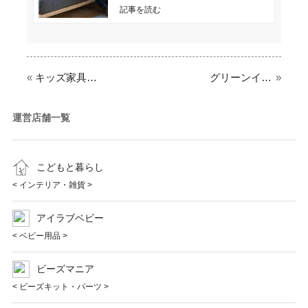
て、 家具ブランド「SIEVE」がプロ
記事を読む
«
キッズ家具・雑貨の通販サイト「こどもと暮らし」が、2024年度版のオリジナルランドセルの展示・販売を期間限定で全国各地で開催。
グリーンインテリアアイテムを揃えた通販サイト「Nester（ネスター）」がオープンしました。
»
運営店舗一覧
こどもと暮らし
< インテリア・雑貨 >
アイラブベビー
< ベビー用品 >
ビーズマニア
< ビーズキット・パーツ >