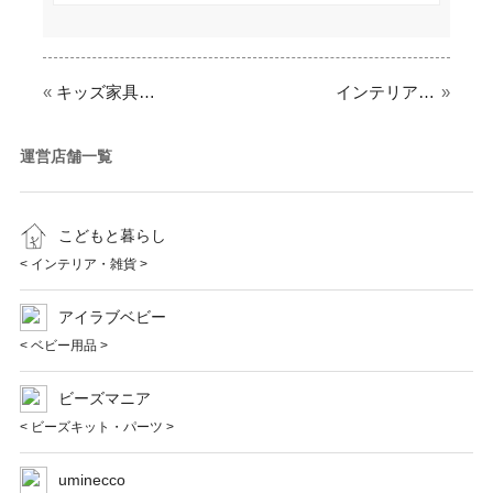
«
キッズ家具・雑貨の通販サイト「こどもと暮らし」が、ランドセルお披露目会を兼ねた商品展開を伊勢丹浦和店にて期間限定で開催。
インテリアショップこどもと暮らしが、インスタグラマーのきなこさんとのコラボランドセルの2022年度版カタログ請求を開始
»
運営店舗一覧
こどもと暮らし
< インテリア・雑貨 >
アイラブベビー
< ベビー用品 >
ビーズマニア
< ビーズキット・パーツ >
uminecco