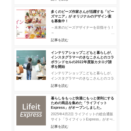
した。 DANTE（ダン
多くのビーズ作家さんが活躍する「ビー
ズマニア」が オリジナルのデザイン案
を募集中！
～未来のビーズデザイナーを目指そう！
～
https://www.beadsmania.com/designcontest/
記事を読む
様々
インテリアショップこどもと暮らしが、
インスタグラマーのきなこさんとのコラ
ボランドセルの2022年度版カタログ請
求を開始
インテリアショップこどもと暮らしが、
インスタグラマーのきなこさんとのコラ
ボランドセル「ずっとランドセル」の
記事を読む
2022年度版カタログ請求を開始し
暮らしをもっと快適にもっと便利にする
ための商品を集めた「ライフイット
Express」がオープンしました。
2025年4月2日 ライフイットの総合通販
サイト「ライフイットExpress」がオー
プンしました。 暮らしをもっと快適に
記事を読む
もっと便利に